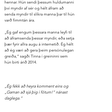
hennar. Hún sendi þessum huldu­manni 
því myndir af sér og hélt á­fram að 
senda myndir til slíkra manna þar til hún 
varð fimm­tán ára.
„Ég gaf engum þessara manna leyfi til 
að á­fram­senda þessar myndir, eða setja 
þær fyrir allra augu á inter­netið. Ég hélt 
að ég væri að gera þeim per­sónu­legan 
greiða,“ sagði Tinna í greininni sem 
hún birti árið 2014.
„Ég fékk að heyra komment eins og 
„Gaman að sjá þig í fötum!“ nánast 
dag­lega.“