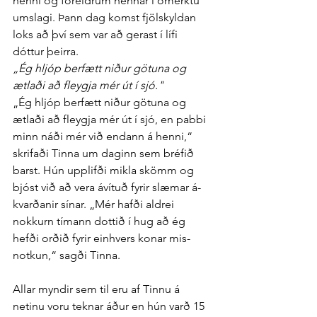
henni og for­eldrum hennar í ó­merktu 
um­slagi. Þann dag komst fjöl­skyldan 
loks að því sem var að gerast í lífi 
dóttur þeirra.
„Ég hljóp ber­fætt niður götuna og 
ætlaði að fleygja mér út í sjó."
„Ég hljóp ber­fætt niður götuna og 
ætlaði að fleygja mér út í sjó, en pabbi 
minn náði mér við endann á henni,“ 
skrifaði Tinna um daginn sem bréfið 
barst. Hún upp­lifði mikla skömm og 
bjóst við að vera á­vítuð fyrir slæmar á­
kvarðanir sínar. „Mér hafði aldrei 
nokkurn tímann dottið í hug að ég 
hefði orðið fyrir ein­hvers konar mis­
notkun,“ sagði Tinna.
Allar myndir sem til eru af Tinnu á 
netinu voru teknar áður en hún varð 15 