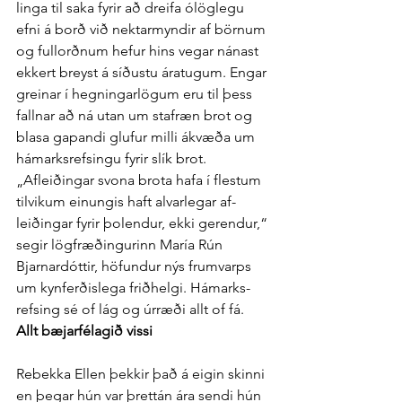
linga til saka fyrir að dreifa ó­lög­legu 
efni á borð við nektar­myndir af börnum 
og full­orðnum hefur hins vegar nánast 
ekkert breyst á síðustu ára­tugum. Engar 
greinar í hegningar­lögum eru til þess 
fallnar að ná utan um staf­ræn brot og 
blasa gapandi glufur milli á­kvæða um 
há­marks­refsingu fyrir slík brot.
„Af­leiðingar svona brota hafa í flestum 
til­vikum einungis haft al­var­legar af­
leiðingar fyrir þol­endur, ekki ger­endur,“ 
segir lög­fræðingurinn María Rún 
Bjarnar­dóttir, höfundur nýs frum­varps 
um kyn­ferðis­lega frið­helgi. Há­marks­
refsing sé of lág og úr­ræði allt of fá.
Allt bæjar­fé­lagið vissi
Rebekka Ellen þekkir það á eigin skinni 
en þegar hún var þrettán ára sendi hún 