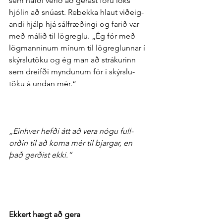
sem hafði verið að gerast fóru loks 
hjólin að snúast. Rebekka hlaut við­eig­
andi hjálp hjá sál­fræðingi og farið var 
með málið til lög­reglu. „Ég fór með 
lög­manninum mínum til lög­reglunnar í 
skýrslu­töku og ég man að strákurinn 
sem dreifði myndunum fór í skýrslu­
töku á undan mér.“
„Ein­hver hefði átt að vera nógu full­
orðin til að koma mér til bjargar, en 
það gerðist ekki.“
Ekkert hægt að gera