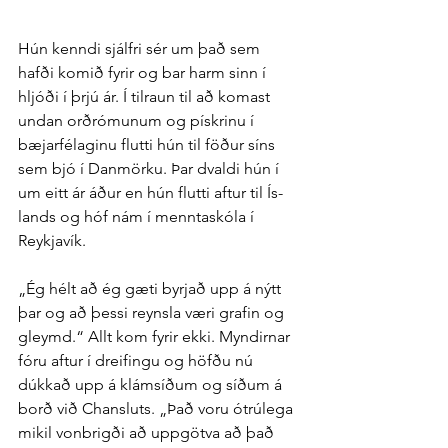
Hún kenndi sjálfri sér um það sem 
hafði komið fyrir og bar harm sinn í 
hljóði í þrjú ár. Í til­raun til að komast 
undan orð­rómunum og pískrinu í 
bæjar­fé­laginu flutti hún til föður síns 
sem bjó í Dan­mörku. Þar dvaldi hún í 
um eitt ár áður en hún flutti aftur til Ís­
lands og hóf nám í mennta­skóla í 
Reykja­vík.
„Ég hélt að ég gæti byrjað upp á nýtt 
þar og að þessi reynsla væri grafin og 
gleymd.“ Allt kom fyrir ekki. Myndirnar 
fóru aftur í dreifingu og höfðu nú 
dúkkað upp á klám­síðum og síðum á 
borð við Chansluts. „Það voru ó­trú­lega 
mikil von­brigði að upp­götva að það 