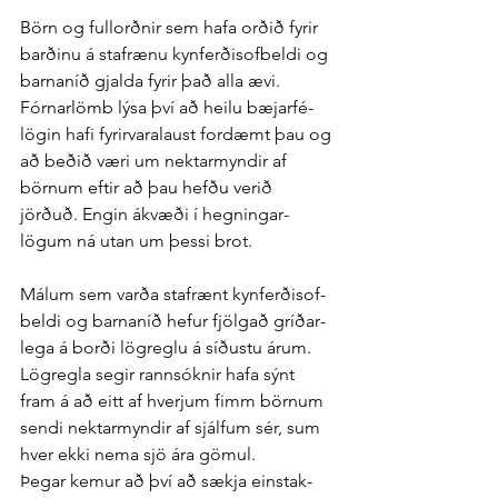
Börn og full­orðnir sem hafa orðið fyrir 
barðinu á staf­rænu kyn­ferðis­of­beldi og 
barna­níð gjalda fyrir það alla ævi. 
Fórnar­lömb lýsa því að heilu bæjar­fé­
lögin hafi fyrir­vara­laust for­dæmt þau og 
að beðið væri um nektar­myndir af 
börnum eftir að þau hefðu verið 
jörðuð. Engin á­kvæði í hegningar­
lögum ná utan um þessi brot.
Málum sem varða stafrænt kyn­ferðis­of­
beldi og barna­níð hefur fjölgað gríðar­
lega á borði lög­reglu á síðustu árum. 
Lög­regla segir rann­sóknir hafa sýnt 
fram á að eitt af hverjum fimm börnum 
sendi nektar­myndir af sjálfum sér, sum 
hver ekki nema sjö ára gömul.
Þegar kemur að því að sækja ein­stak­