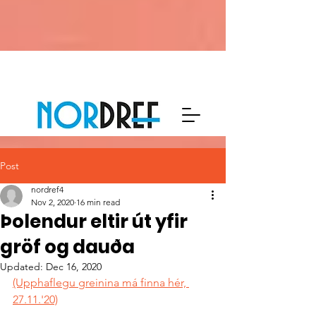
Post
nordref4
Nov 2, 2020
16 min read
Þol­endur eltir út yfir
gröf og dauða
Updated:
Dec 16, 2020
(Upphaflegu greinina má finna hér, 
27.11.'20)