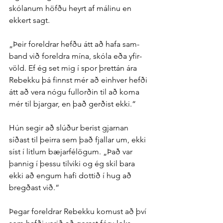
skólanum höfðu heyrt af málinu en 
ekkert sagt.
„Þeir for­eldrar hefðu átt að hafa sam­
band við for­eldra mína, skóla eða yfir­
völd. Ef ég set mig í spor þrettán ára 
Rebekku þá finnst mér að ein­hver hefði 
átt að vera nógu full­orðin til að koma 
mér til bjargar, en það gerðist ekki.“
Hún segir að slúður berist gjarnan 
síðast til þeirra sem það fjallar um, ekki 
síst í litlum bæjar­fé­lögum. „Það var 
þannig í þessu til­viki og ég skil bara 
ekki að engum hafi dottið í hug að 
bregðast við.“
Þegar for­eldrar Rebekku komust að því 