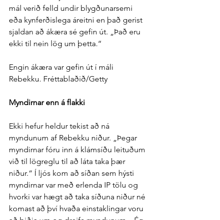
mál verið felld undir blygðunar­semi 
eða kyn­ferðis­lega á­reitni en það gerist 
sjaldan að á­kæra sé gefin út. „Það eru 
ekki til nein lög um þetta.“
Engin ákæra var gefin út í máli 
Rebekku. Fréttablaðið/Getty
Myndirnar enn á flakki
Ekki hefur heldur tekist að ná 
myndunum af Rebekku niður. „Þegar 
myndirnar fóru inn á klám­síðu leituðum 
við til lög­reglu til að láta taka þær 
niður.“ Í ljós kom að síðan sem hýsti 
myndirnar var með er­lenda IP tölu og 
hvorki var hægt að taka síðuna niður né 
komast að því hvaða ein­staklingar voru 