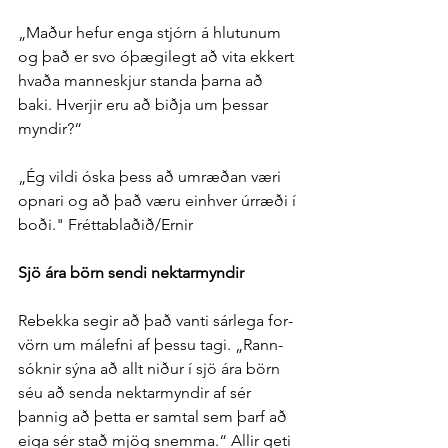
„Maður hefur enga stjórn á hlutunum 
og það er svo ó­þægi­legt að vita ekkert 
hvaða mann­eskjur standa þarna að 
baki. Hverjir eru að biðja um þessar 
myndir?“
„Ég vildi óska þess að um­ræðan væri 
opnari og að það væru ein­hver úr­ræði í 
boði." Fréttablaðið/Ernir
Sjö ára börn sendi nektar­myndir
Rebekka segir að það vanti sár­lega for­
vörn um mál­efni af þessu tagi. „Rann­
sóknir sýna að allt niður í sjö ára börn 
séu að senda nektar­myndir af sér 
þannig að þetta er sam­tal sem þarf að 
eiga sér stað mjög snemma.“ Allir geti 