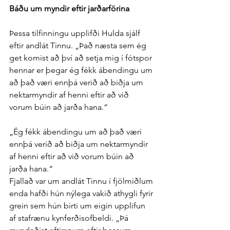
Báðu um myndir eftir jarðar­förina
Þessa til­finningu upp­lifði Hulda sjálf 
eftir and­lát Tinnu. „Það næsta sem ég 
get komist að því að setja mig í fót­spor 
hennar er þegar ég fékk á­bendingu um 
að það væri enn­þá verið að biðja um 
nektar­myndir af henni eftir að við 
vorum búin að jarða hana.“
„Ég fékk á­bendingu um að það væri 
enn­þá verið að biðja um nektar­myndir 
af henni eftir að við vorum búin að 
jarða hana.“
Fjallað var um and­lát Tinnu í fjöl­miðlum 
enda hafði hún ný­lega vakið at­hygli fyrir 
grein sem hún birti um eigin upp­lifun 
af staf­rænu kyn­ferðis­of­beldi. „Þá 