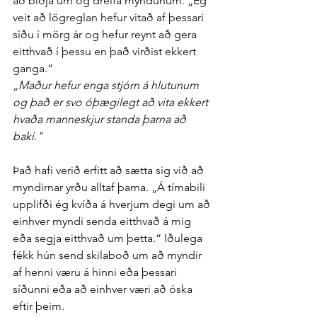
að biðja um og dreifa myndunum. „Ég 
veit að lög­reglan hefur vitað af þessari 
síðu í mörg ár og hefur reynt að gera 
eitt­hvað í þessu en það virðist ekkert 
ganga.“
„Maður hefur enga stjórn á hlutunum 
og það er svo ó­þægi­legt að vita ekkert 
hvaða mann­eskjur standa þarna að 
baki."
Það hafi verið erfitt að sætta sig við að 
myndirnar yrðu alltaf þarna. „Á tíma­bili 
upp­lifði ég kvíða á hverjum degi um að 
ein­hver myndi senda eitt­hvað á mig 
eða segja eitt­hvað um þetta.“ Iðu­lega 
fékk hún send skila­boð um að myndir 
af henni væru á hinni eða þessari 
síðunni eða að ein­hver væri að óska 
eftir þeim.