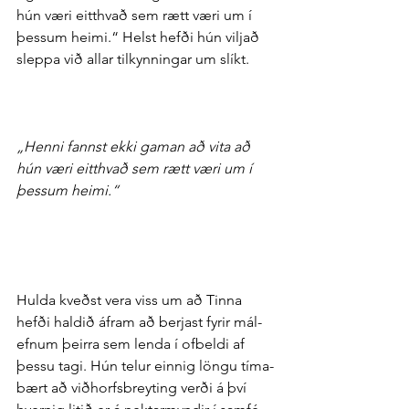
hún væri eitt­hvað sem rætt væri um í 
þessum heimi.“ Helst hefði hún viljað 
sleppa við allar til­kynningar um slíkt.
„Henni fannst ekki gaman að vita að 
hún væri eitt­hvað sem rætt væri um í 
þessum heimi.“
Hulda kveðst vera viss um að Tinna 
hefði haldið á­fram að berjast fyrir mál­
efnum þeirra sem lenda í of­beldi af 
þessu tagi. Hún telur einnig löngu tíma­
bært að við­horfs­breyting verði á því 