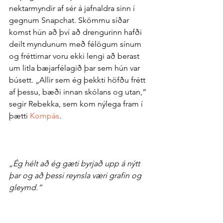
nektar­myndir af sér á jafn­aldra sinn í 
gegnum Snapchat. Skömmu síðar 
komst hún að því að drengurinn hafði 
deilt myndunum með fé­lögum sínum 
og fréttirnar voru ekki lengi að berast 
um litla bæjar­fé­lagið þar sem hún var 
bú­sett. „Allir sem ég þekkti höfðu frétt 
af þessu, bæði innan skólans og utan,“ 
segir Rebekka, sem kom nýlega fram í 
þætti 
Kompás
.
„Ég hélt að ég gæti byrjað upp á nýtt 
þar og að þessi reynsla væri grafin og 
gleymd.“