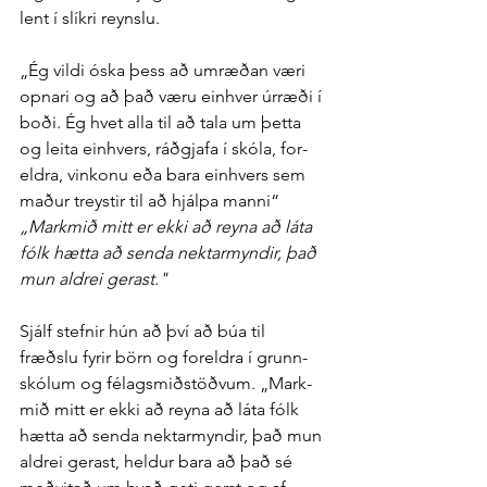
lent í slíkri reynslu.
„Ég vildi óska þess að um­ræðan væri 
opnari og að það væru ein­hver úr­ræði í 
boði. Ég hvet alla til að tala um þetta 
og leita ein­hvers, ráð­gjafa í skóla, for­
eldra, vin­konu eða bara ein­hvers sem 
maður treystir til að hjálpa manni“
„Mark­mið mitt er ekki að reyna að láta 
fólk hætta að senda nektar­myndir, það 
mun aldrei gerast."
Sjálf stefnir hún að því að búa til 
fræðslu fyrir börn og for­eldra í grunn­
skólum og fé­lags­mið­stöðvum. „Mark­
mið mitt er ekki að reyna að láta fólk 
hætta að senda nektar­myndir, það mun 
aldrei gerast, heldur bara að það sé 