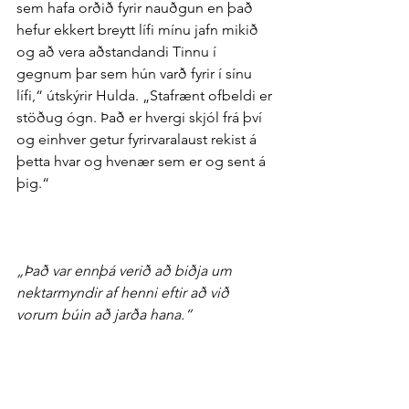
sem hafa orðið fyrir nauðgun en það 
hefur ekkert breytt lífi mínu jafn mikið 
og að vera að­standandi Tinnu í 
gegnum þar sem hún varð fyrir í sínu 
lífi,“ út­skýrir Hulda. „Staf­rænt of­beldi er 
stöðug ógn. Það er hvergi skjól frá því 
og ein­hver getur fyrir­vara­laust rekist á 
þetta hvar og hve­nær sem er og sent á 
þig.“
„Það var enn­þá verið að biðja um 
nektar­myndir af henni eftir að við 
vorum búin að jarða hana.“