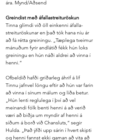
ára. Mynd/Aðsend
Greindist með á­falla­streitu­röskun
Tinna glímdi við öll ein­kenni á­falla­
streitu­röskunar en það tók hana níu ár 
að fá rétta greiningu. „Tæp­lega tveimur 
mánuðum fyrir and­látið fékk hún loks 
greiningu en hún náði aldrei að vinna í 
henni.“
Of­beldið hafði gríðar­leg á­hrif á líf 
Tinnu jafn­vel löngu eftir að hún var farin 
að vinna í sínum málum og líða betur. 
„Hún lenti reglu­lega í því að vel 
meinandi fólk benti henni á að verið 
væri að biðja um myndir af henni á 
síðum á borð við Chansluts,“ segir 
Hulda. „Það ýfði upp sárin í hvert skipti 
og henni fannst ekki gaman að vita að 