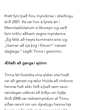
Þrátt fyrir það fóru myndirnar í dreifingu 
árið 2007. Þá var hún á fyrsta ári í 
Mennta­skólanum á Akur­eyri og varð 
fyrir miklu að­kasti vegna myndanna. 
„Ég fékk að heyra komment eins og 
„Gaman að sjá þig í fötum!“ nánast 
dag­lega,“ sagði Tinna í greininni.
Ætlaði að ganga í sjóinn
Tinna lét for­eldra sína aldrei vita hvað 
var að gerast og telur Hulda að vin­kona 
hennar hafi ekki litið á það sem raun­
veru­legan val­kost að biðja um hjálp. 
Árið 2008 var nektar­myndum af Tinnu 
síðan rennt inn um dyralúgu heima hjá 