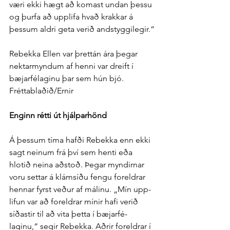
væri ekki hægt að komast undan þessu 
og þurfa að upp­lifa hvað krakkar á 
þessum aldri geta verið and­styggi­legir.“
Rebekka Ellen var þrettán ára þegar 
nektarmyndum af henni var dreift í 
bæjarfélaginu þar sem hún bjó. 
Fréttablaðið/Ernir
Enginn rétti út hjálpar­hönd
Á þessum tíma hafði Rebekka enn ekki 
sagt neinum frá því sem henti eða 
hlotið neina að­stoð. Þegar myndirnar 
voru settar á klám­síðu fengu for­eldrar 
hennar fyrst veður af málinu. „Mín upp­
lifun var að for­eldrar mínir hafi verið 
síðastir til að vita þetta í bæjar­fé­
laginu,“ segir Rebekka. Aðrir for­eldrar í 