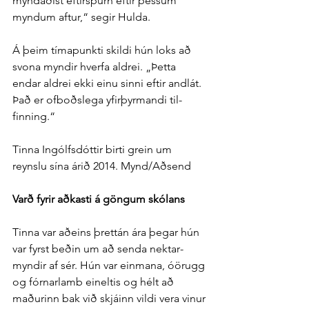
myndaðist eftir­spurn eftir þessum 
myndum aftur,“ segir Hulda.
Á þeim tíma­punkti skildi hún loks að 
svona myndir hverfa aldrei. „Þetta 
endar aldrei ekki einu sinni eftir and­lát. 
Það er of­boðs­lega yfir­þyrmandi til­
finning.“
Tinna Ingólfsdóttir birti grein um 
reynslu sína árið 2014. Mynd/Aðsend
Varð fyrir að­kasti á göngum skólans
Tinna var að­eins þrettán ára þegar hún 
var fyrst beðin um að senda nektar­
myndir af sér. Hún var ein­mana, ó­örugg 
og fórnar­lamb ein­eltis og hélt að 
maðurinn bak við skjáinn vildi vera vinur 