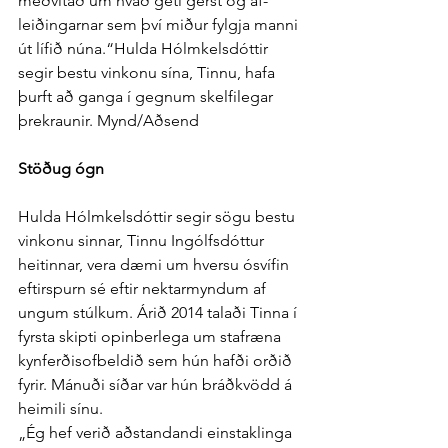
með­vitað um hvað geti gerst og af­
leiðingarnar sem því miður fylgja manni 
út lífið núna.“Hulda Hólmkelsdóttir 
segir bestu vinkonu sína, Tinnu, hafa 
þurft að ganga í gegnum skelfilegar 
þrekraunir. Mynd/Aðsend
Stöðug ógn
Hulda Hólm­kels­dóttir segir sögu bestu 
vin­konu sinnar, Tinnu Ingólfs­dóttur 
heitinnar, vera dæmi um hversu ó­svífin 
eftir­spurn sé eftir nektar­myndum af 
ungum stúlkum. Árið 2014 talaði Tinna í 
fyrsta skipti opin­ber­lega um staf­ræna 
kyn­ferðis­of­beldið sem hún hafði orðið 
fyrir. Mánuði síðar var hún bráð­kvödd á 
heimili sínu.
„Ég hef verið að­standandi ein­stak­linga 