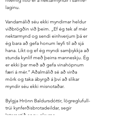
hvernig litið er á nektar­myndir í sam­fé­
laginu.
Vanda­málið séu ekki myndirnar heldur 
við­brögðin við þeim. „Ef ég tek af mér 
nektar­mynd og sendi ein­hverjum þá er 
ég bara að gefa honum leyfi til að sjá 
hana. Líkt og ef ég myndi sam­þykkja að 
stunda kyn­líf með þeirra mann­eskju. Ég 
er ekki þar með að gefa vina­hópnum 
færi á mér.“ Aðal­málið sé að virða 
mörk og taka á­byrgð á því að slíkar 
myndir séu ekki mis­notaðar.
Bylgja Hrönn Baldurs­dóttir, lög­reglu­full­
trúi kyn­ferðis­brota­deildar, segir 
Internetið engu gleyma. 
Fréttablaðið/Ernir