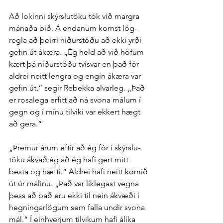
Að lokinni skýrslu­töku tók við margra 
mánaða bið. Á endanum komst lög­
regla að þeirri niður­stöðu að ekki yrði 
gefin út á­kæra. „Ég held að við höfum 
kært þá niður­stöðu tvisvar en það fór 
aldrei neitt lengra og engin á­kæra var 
gefin út,“ segir Rebekka al­var­leg. „Það 
er rosa­lega erfitt að ná svona málum í 
gegn og í mínu til­viki var ekkert hægt 
að gera.“
„Þremur árum eftir að ég fór í skýrslu­
töku á­kvað ég að ég hafi gert mitt 
besta og hætti.“ Aldrei hafi neitt komið 
út úr málinu. „Það var lík­legast vegna 
þess að það eru ekki til nein á­kvæði í 
hegningar­lögum sem falla undir svona 
mál.“ Í ein­hverjum til­vikum hafi á­líka 