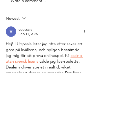
Write a comment...
Grok Was Not an
Join Us for th
Outlier — New
of the Nordic
Technologies Are
Navigator!
Newest
Consistently Used for
voocccie
Violence Against
Sep 11, 2025
Women
Hej! I Uppsala letar jag ofta efter saker att 
göra på kvällarna, och nyligen bestämde 
jag mig för att prova onlinespel. På 
casino 
utan svensk licens
 valde jag live-roulette. 
Dealern driver spelet i realtid, vilket 
omedelbart skapar en atmosfär. Det finns 
inget behov av att ladda ner något extra; 
allt fungerar direkt i webbläsaren. Jag 
gillade att satsningarna görs snabbt och att 
spelet i sig går utan fördröjningar. Det var 
intressant att se hur andra spelare 
reagerade i chatten. För…
Show More
Like
Reply